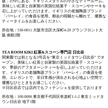
阪」の中にある、イギリススタイルの小さなティールーム。
美味しい紅茶と自家製の英国伝統菓子・スコーンやケーキを
召し上がっていただけます。イギリスの老舗陶器ブランド
「バーレイ」の食器を使用。都会の喧騒から離れて、優雅な
ティータイムをお楽しみください。
所在地：530-0011 大阪市北区大深町4-20 グランフロント大
阪 南館2階
TEA ROOM KIKI 紅茶&スコーン専門店 日比谷
関東圏では初となる3号店を“東京ミッドタウン日比谷” でオ
ープン。美味しい紅茶と自家製の英国伝統菓子・スコーン
や、季節のアフタヌーンティーを召し上がっていただけま
す。イギリスの老舗陶器ブランド「バーレイ」の食器を使
用。エレガントで、非日常感が演出される心地よい空間で、
優雅なひとときをお過ごしください。
※日比谷店では店内でもフィナンシェを提供しております
所在地：100-0006 東京都千代田区有楽町1-1-2 東京ミッドタ
ウン日比谷 地下1階