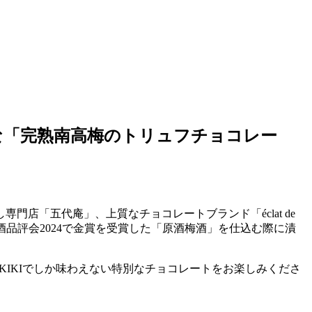
贅沢な「完熟南高梅のトリュフチョコレー
店「五代庵」、上質なチョコレートブランド「éclat de
国梅酒品評会2024で金賞を受賞した「原酒梅酒」を仕込む際に漬
に、KIKIでしか味わえない特別なチョコレートをお楽しみくださ