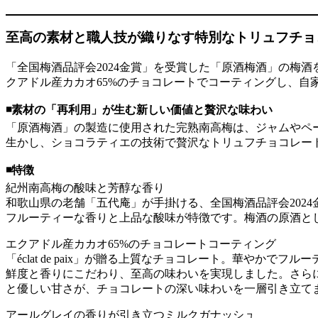
至高の素材と職人技が織りなす特別なトリュフチョ
「全国梅酒品評会2024金賞」を受賞した「原酒梅酒」の梅
クアドル産カカオ65%のチョコレートでコーティングし、自
◾️素材の「再利用」が生む新しい価値と贅沢な味わい
「原酒梅酒」の製造に使用された完熟南高梅は、ジャムやペ
生かし、ショコラティエの技術で贅沢なトリュフチョコレー
◾️特徴
紀州南高梅の酸味と芳醇な香り
和歌山県の老舗「五代庵」が手掛ける、全国梅酒品評会202
フルーティーな香りと上品な酸味が特徴です。梅酒の原酒と
エクアドル産カカオ65%のチョコレートコーティング
「éclat de paix」が贈る上質なチョコレート。華や
鮮度と香りにこだわり、至高の味わいを実現しました。さらに
と優しい甘さが、チョコレートの深い味わいを一層引き立て
アールグレイの香りが引き立つミルクガナッシュ