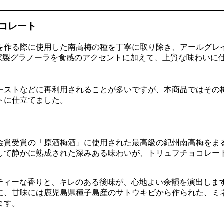
コレート
酒を作る際に使用した南高梅の種を丁寧に取り除き、アールグ
家製グラノーラを食感のアクセントに加えて、上質な味わいに
ーストなどに再利用されることが多いですが、本商品ではその
トに仕立てました。
4金賞受賞の「原酒梅酒」に使用された最高級の紀州南高梅を
して静かに熟成された深みある味わいが、トリュフチョコレー
かでフルーティーな香りと、キレのある後味が、心地よい余韻を演出
、甘味には鹿児島県種子島産のサトウキビから作られた、ミネ
ます。