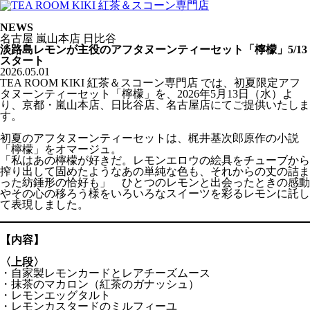
NEWS
名古屋
嵐山本店
日比谷
淡路島レモンが主役のアフタヌーンティーセット「檸檬」5/13
スタート
2026.05.01
TEA ROOM KIKI 紅茶＆スコーン専門店 では、初夏限定アフ
タヌーンティーセット「檸檬」を、2026年5月13日（水）よ
り、京都・嵐山本店、日比谷店、名古屋店にてご提供いたしま
す。
初夏のアフタヌーンティーセットは、梶井基次郎原作の小説
「檸檬」をオマージュ。
「私はあの檸檬が好きだ。レモンエロウの絵具をチューブから
搾り出して固めたようなあの単純な色も、それからの丈の詰ま
った紡錘形の恰好も」 ひとつのレモンと出会ったときの感動
やその心の移ろう様をいろいろなスイーツを彩るレモンに託し
て表現しました。
【内容】
〈上段〉
・自家製レモンカードとレアチーズムース
・抹茶のマカロン（紅茶のガナッシュ）
・レモンエッグタルト
・レモンカスタードのミルフィーユ