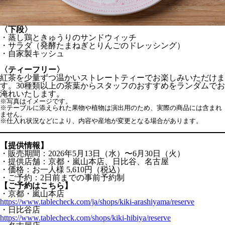
〈下段〉
・蒸し鶏ときゅうりのサンドウィッチ
・サラダ（発酵たまねぎとりんごのドレッシング）
・自家製キッシュ
〈ティーフリー〉
紅茶を少量ずつ温かいストレートティーでお楽しみいただけま
す。30種類以上の茶葉からスタッフのおすすめをランダムでお
淹れいたします。
※写真はイメージです。
※テーブルに添えられた果物や植物は演出用のため、実際の商品には含まれ
ません。
※仕入れ状況などにより、内容や産地が変更となる場合があります。
【提供情報】
・販売期間：2026年5月13日（水）〜6月30日（火）
・提供店舗：京都・嵐山本店、日比谷、名古屋
・価格：お一人様 5,610円（税込）
・ご予約：2日前までの事前予約制
【ご予約はこちら】
・京都・嵐山本店
https://www.tablecheck.com/ja/shops/kiki-arashiyama/reserve
・日比谷店
https://www.tablecheck.com/shops/kiki-hibiya/reserve