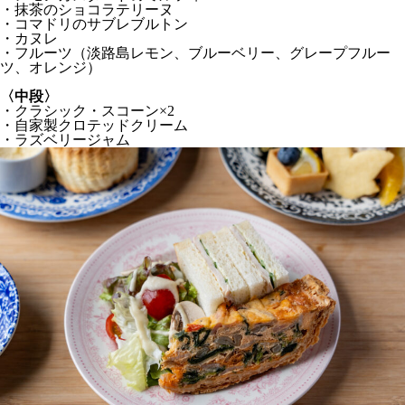
・抹茶のショコラテリーヌ
・コマドリのサブレブルトン
・カヌレ
・フルーツ（淡路島レモン、ブルーベリー、グレープフルー
ツ、オレンジ）
〈中段〉
・クラシック・スコーン×2
・自家製クロテッドクリーム
・ラズベリージャム